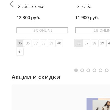
IGI, босоножки
IGI, сабо
12 300 руб.
11 900 руб.
-2% ONLINE
-2% ONLI
35
36
37
38
39
40
36
37
38
39
4
41
Акции и скидки