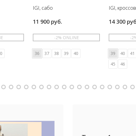
IGI, сабо
IGI, кроссо
11 900 руб.
14 300 руб
NE
-2% ONLINE
-2
0
36
37
38
39
40
39
40
41
45
46