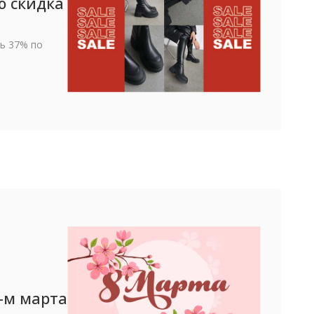
ю скидка
вь 37% по
-м марта