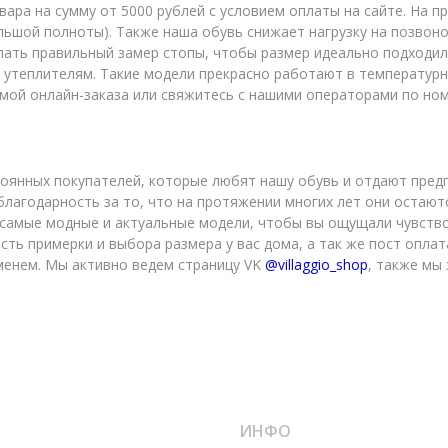
вара на сумму от 5000 рублей с условием оплаты на сайте. На п
льшой полноты). Также наша обувь снижает нагрузку на позвоно
лать правильный замер стопы, чтобы размер идеально подходил
утеплителям. Такие модели прекрасно работают в температурно
емой онлайн-заказа или свяжитесь с нашими операторами по но
тоянных покупателей, которые любят нашу обувь и отдают пред
агодарность за то, что на протяжении многих лет они остаютс
 самые модные и актуальные модели, чтобы вы ощущали чувство
ть примерки и выбора размера у вас дома, а так же пост оплат
еменем. Мы активно ведем страницу VK
@villaggio_shop
, также мы 
ИНФО