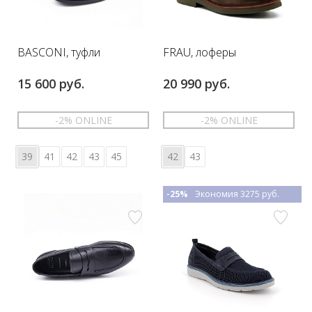
BASCONI, туфли
FRAU, лоферы
15 600 руб.
20 990 руб.
-2% ONLINE
-2% ONLINE
39
41
42
43
45
42
43
-25%
Экономия 3275 руб.