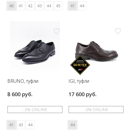
40
41
42
43
44
45
41
44
BRUNO, туфли
IGI, туфли
8 600 руб.
17 600 руб.
-2% ONLINE
-2% ONLINE
41
43
44
44