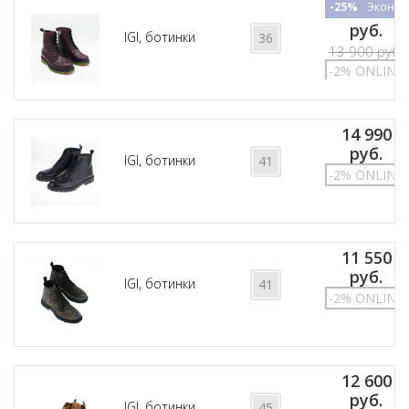
-25%
Эконом
10 425
руб.
IGI, ботинки
36
13 900 руб.
-2% ONLINE
14 990
руб.
IGI, ботинки
41
-2% ONLINE
11 550
руб.
IGI, ботинки
41
-2% ONLINE
12 600
руб.
IGI, ботинки
45