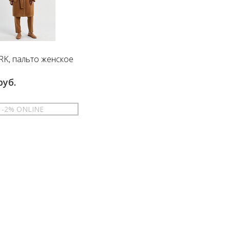
K, пальто женское
руб.
-2% ONLINE