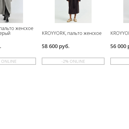
пальто женское
KROYYORK, пальто женское
KROYYOR
ерый
.
58 600 руб.
56 000 
% ONLINE
-2% ONLINE
48
46