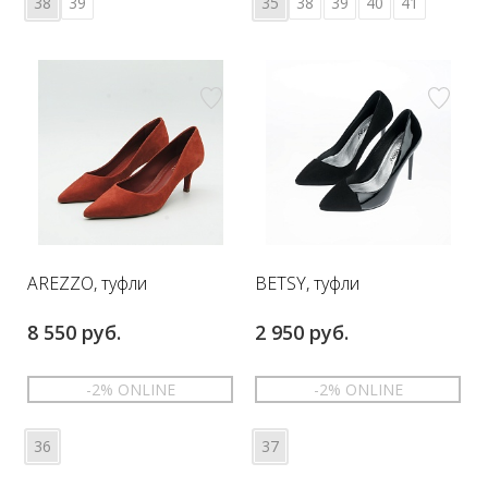
38
39
35
38
39
40
41
AREZZO, туфли
BETSY, туфли
8 550 руб.
2 950 руб.
-2% ONLINE
-2% ONLINE
36
37