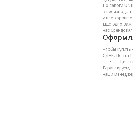
Но сапоги UNI
в производств
у нее хорошее
Еще одно важн
нас брендовая
Оформля
Чтобы купить 
СДЭК, Почта Р
г. Щелко
Гарантируем, 
наши менедже