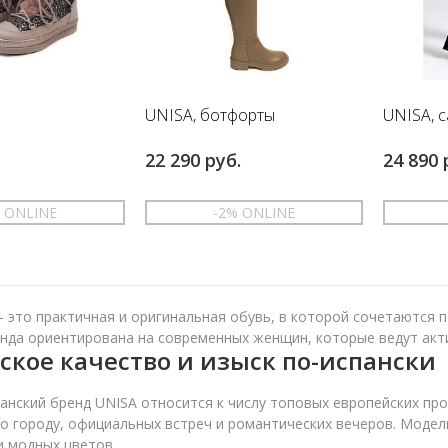
ы
UNISA, ботфорты
UNISA, 
22 290 руб.
24 890 
% ONLINE
-2% ONLINE
36
38
39
38
39
– это практичная и оригинальная обувь, в которой сочетаются 
нда ориентирована на современных женщин, которые ведут акт
ское качество и изыск по-испански
анский бренд UNISA относится к числу топовых европейских про
по городу, официальных встреч и романтических вечеров. Модел
и модных цветов.