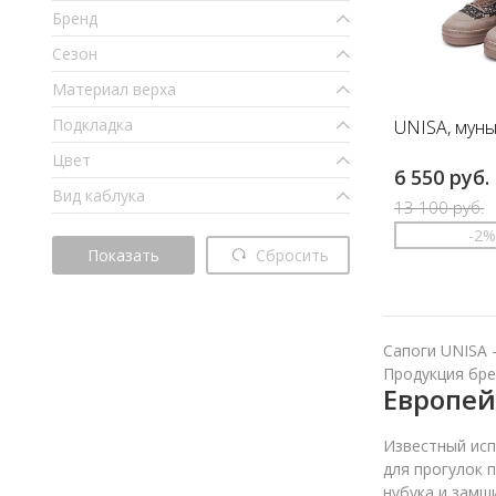
Бренд
Сезон
Материал верха
Подкладка
UNISA, мун
Цвет
6 550 руб.
Вид каблука
13 100 руб.
-2
Показать
Сбросить
35
Сапоги UNISA 
Продукция бре
Европей
Известный исп
для прогулок 
нубука и замш