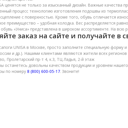
SA ценятся не только за изысканный дизайн. Важные качества п
енный процесс технологию изготовления подошвы из термопласт
 сцепление с поверхностью. Кроме того, обувь отличается изно
ое преимущество – удобная колодка. Вес распределяется равном
 обувь «Униса» представлена в широком ассортименте. На всю 
йте заказ на сайте и получайте в с
сапоги UNISA в Москве, просто заполните специальную форму 
оссии и др.). Нашими клиентами являются жители всех регионов 
во, Пролетарский пр-т 4, к.3, ТЦ Ладья, 2-й этаж
вы останетесь довольны качеством продукции и уровнем нашег
ры по номеру
8 (800) 600-05-17
. Звоните!