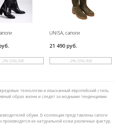
сапоги
UNISA, сапоги
руб.
21 490 руб.
-2% ONLINE
-2% ONLINE
40
41
36
38
39
41
передовые технологии и изысканный европейский стиль.
ивный образ жизни и следят за модными тенденциями.
изводителей обуви. В коллекции представлены сапоги
и производятся из натуральной кожи различных фактур,