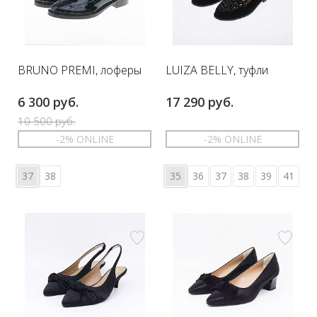
BRUNO PREMI, лоферы
LUIZA BELLY, туфли
6 300 руб.
17 290 руб.
10 500 руб.
-2% ONLINE
-2% ONLINE
37
38
35
36
37
38
39
41