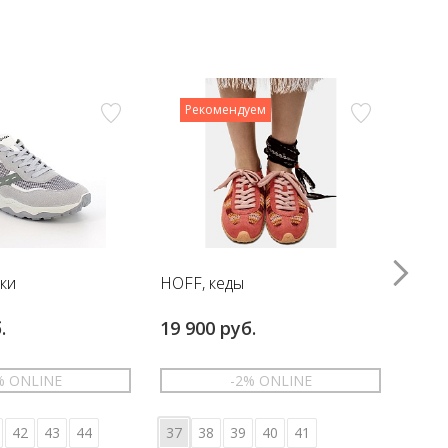
Рекомендуем
вки
HOFF, кеды
HOFF
.
19 900 руб.
17 6
% ONLINE
-2% ONLINE
42
43
44
37
38
39
40
41
36