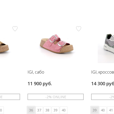
IGI, сабо
IGI, кроссо
11 900 руб.
14 300 руб
NE
-2% ONLINE
-2
0
36
37
38
39
40
39
40
41