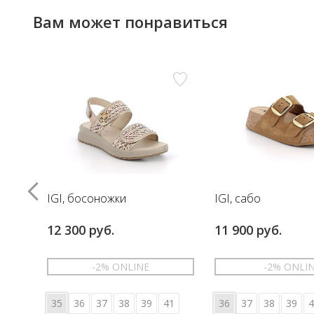
Вам может понравиться
IGI, босоножки
IGI, сабо
12 300 руб.
11 900 руб.
-2% ONLINE
-2% ONLI
35
36
37
38
39
41
36
37
38
39
4