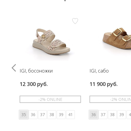
IGI, босоножки
IGI, сабо
12 300 руб.
11 900 руб.
-2% ONLINE
-2% ONLI
35
36
37
38
39
41
36
37
38
39
4