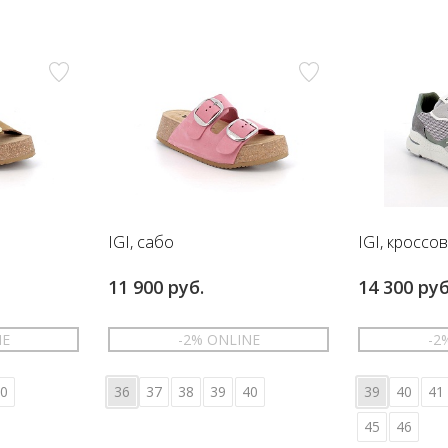
IGI, сабо
IGI, кроссо
11 900 руб.
14 300 руб
NE
-2% ONLINE
-2
0
36
37
38
39
40
39
40
41
45
46