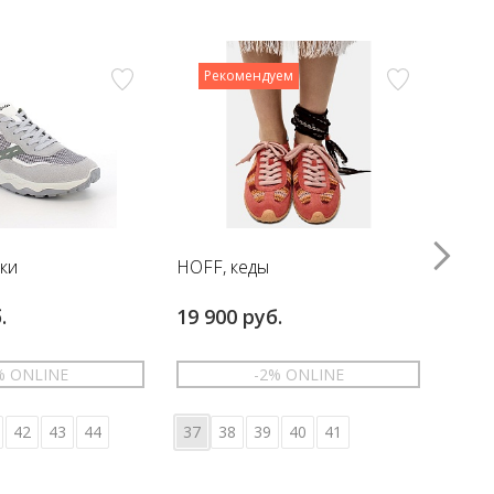
Рекомендуем
вки
HOFF, кеды
HOFF
.
19 900 руб.
17 6
% ONLINE
-2% ONLINE
42
43
44
37
38
39
40
41
36