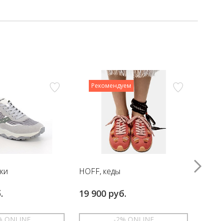
Рекомендуем
вки
HOFF, кеды
HOFF
.
19 900 руб.
17 6
% ONLINE
-2% ONLINE