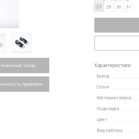
27
29
30
31
Характеристики:
гинальный товар
Бренд
можность примерки
Сезон
Материал верха
Подкладка
Цвет
Вид каблука