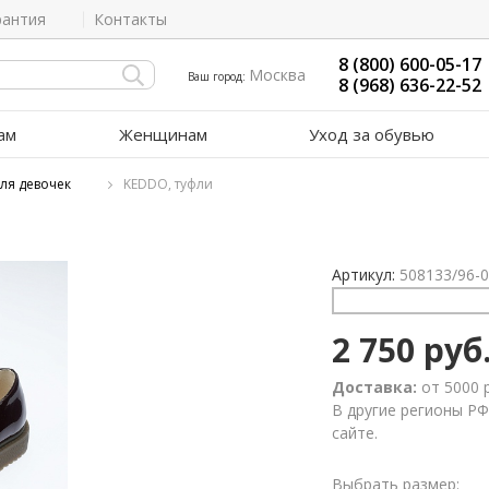
рантия
Контакты
8 (800) 600-05-17
Москва
Ваш город:
8 (968) 636-22-52
ам
Женщинам
Уход за обувью
ля девочек
KEDDO, туфли
Артикул:
508133/96-
2 750 руб
Доставка:
от 5000 
В другие регионы РФ
сайте.
Выбрать размер: