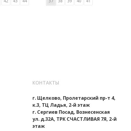
42
43
44
37
38
39
40
41
36
КОНТАКТЫ
г. Щелково, Пролетарский пр-т 4,
к.3, ТЦ Ладья, 2-й этаж
г. Сергиев Посад, Вознесенская
ул. д.32А, ТРК СЧАСТЛИВАЯ 7Я, 2-й
этаж