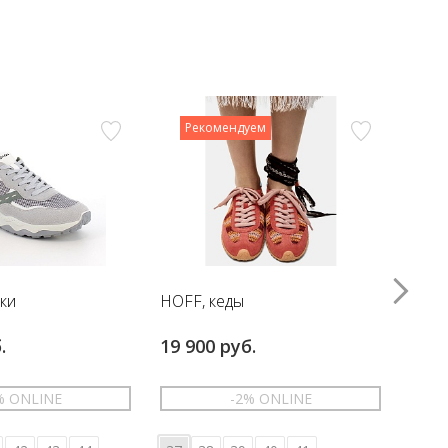
Рекомендуем
вки
HOFF, кеды
HOFF
.
19 900 руб.
17 6
% ONLINE
-2% ONLINE