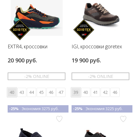
EXTR4, кроссовки
IGI, кроссовки goretex
20 900 руб.
19 900 руб.
-2% ONLINE
-2% ONLINE
40
43
44
45
46
47
39
40
41
42
46
-25%
Экономия 3275 руб.
-25%
Экономия 3225 руб.