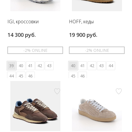
IGI, кроссовки
HOFF, кеды
14 300 руб.
19 900 руб.
-2% ONLINE
-2% ONLINE
39
40
41
42
43
40
41
42
43
44
44
45
46
45
46