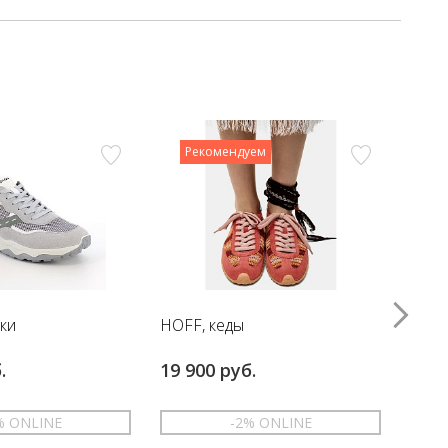
Рекомендуем
вки
HOFF, кеды
HOFF
.
19 900 руб.
17 6
% ONLINE
-2% ONLINE