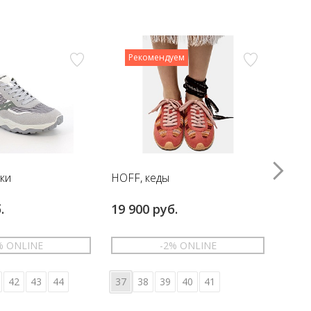
Рекомендуем
вки
HOFF, кеды
HOFF
.
19 900 руб.
17 6
% ONLINE
-2% ONLINE
42
43
44
37
38
39
40
41
36