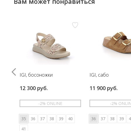
Вам может понравиться
IGI, босоножки
IGI, сабо
12 300 руб.
11 900 руб.
-2% ONLINE
-2% ONLI
35
36
37
38
39
40
36
37
38
39
4
41