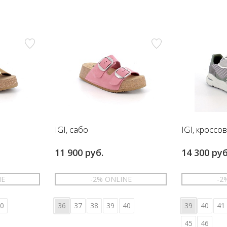
IGI, сабо
IGI, кроссо
11 900 руб.
14 300 руб
NE
-2% ONLINE
-2
0
36
37
38
39
40
39
40
41
45
46