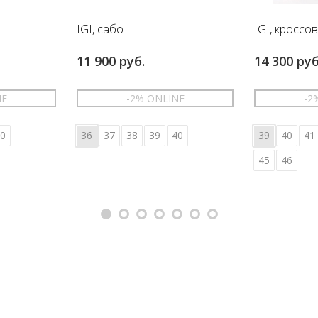
IGI, сабо
IGI, кроссо
11 900 руб.
14 300 руб
NE
-2% ONLINE
-2
0
36
37
38
39
40
39
40
41
45
46