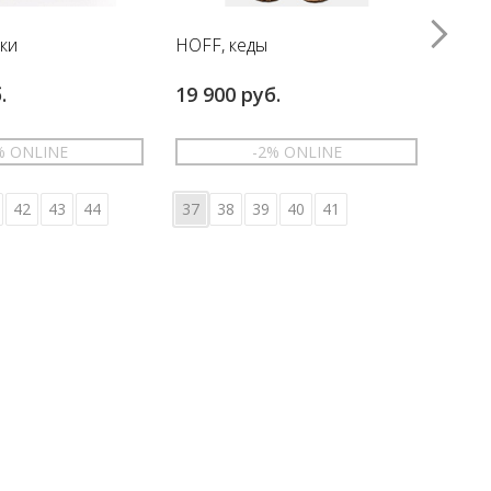
вки
HOFF, кеды
HOFF
.
19 900 руб.
17 6
% ONLINE
-2% ONLINE
42
43
44
37
38
39
40
41
36