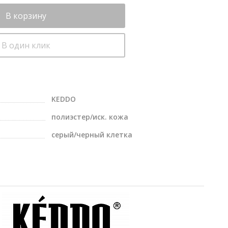
В корзину
В один клик
KEDDO
полиэстер/иск. кожа
серый/черный клетка