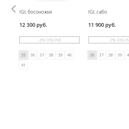
IGI, босоножки
IGI, сабо
12 300 руб.
11 900 руб.
-2% ONLINE
-2% ONLI
35
36
37
38
39
40
36
37
38
39
4
41