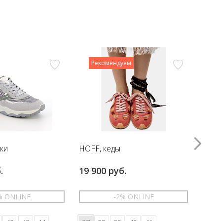
Рекомендуем
вки
HOFF, кеды
HOFF
.
19 900 руб.
17 6
% ONLINE
-2% ONLINE