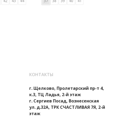
42
43
44
37
38
39
40
41
36
КОНТАКТЫ
г. Щелково, Пролетарский пр-т 4,
к.3, ТЦ Ладья, 2-й этаж
г. Сергиев Посад, Вознесенская
ул. д.32А, ТРК СЧАСТЛИВАЯ 7Я, 2-й
этаж