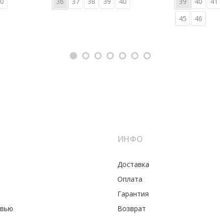
0
36
37
38
39
40
39
40
41
45
46
ИНФО
Доставка
Оплата
Гарантия
увью
Возврат