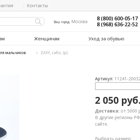
рантия
Контакты
8 (800) 600-05-17
Москва
Ваш город:
8 (968) 636-22-52
ам
Женщинам
Уход за обувью
для мальчиков
ZAXY, сабо, (р)
Артикул:
11241-2003
2 050 руб
Доставка:
от 5000 
В другие регионы РФ
сайте.
Выбрать размер: