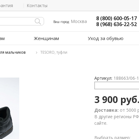
рантия
Контакты
8 (800) 600-05-17
Москва
Ваш город:
8 (968) 636-22-52
ам
Женщинам
Уход за обувью
для мальчиков
TESORO, туфли
Артикул:
188663/06-
3 900 руб
Доставка:
от 5000 
В другие регионы РФ
сайте.
Выбрать размер: