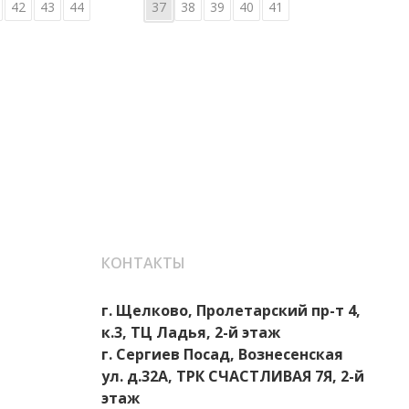
42
43
44
37
38
39
40
41
36
КОНТАКТЫ
г. Щелково, Пролетарский пр-т 4,
к.3, ТЦ Ладья, 2-й этаж
г. Сергиев Посад, Вознесенская
ул. д.32А, ТРК СЧАСТЛИВАЯ 7Я, 2-й
этаж