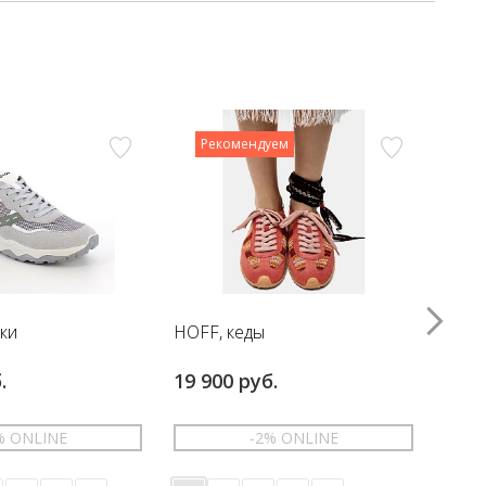
Рекомендуем
вки
HOFF, кеды
HOFF
.
19 900 руб.
17 6
% ONLINE
-2% ONLINE