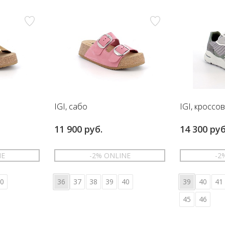
IGI, сабо
IGI, кроссо
11 900 руб.
14 300 руб
NE
-2% ONLINE
-2
0
36
37
38
39
40
39
40
41
45
46