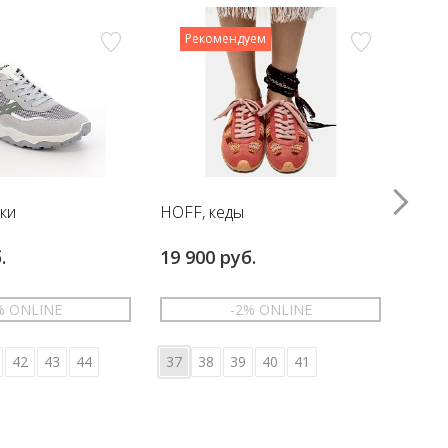
Рекомендуем
вки
HOFF, кеды
HOFF
.
19 900 руб.
17 6
% ONLINE
-2% ONLINE
42
43
44
37
38
39
40
41
36