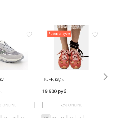
Рекомендуем
вки
HOFF, кеды
HOFF
.
19 900 руб.
17 6
% ONLINE
-2% ONLINE