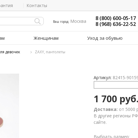
рантия
Контакты
8 (800) 600-05-17
Москва
Ваш город:
8 (968) 636-22-52
ам
Женщинам
Уход за обувью
ля девочек
ZAXY, пантолеты
Артикул:
82415-9015
1 700 руб
Доставка:
от 5000 
В другие регионы РФ
сайте.
Выбрать размер: