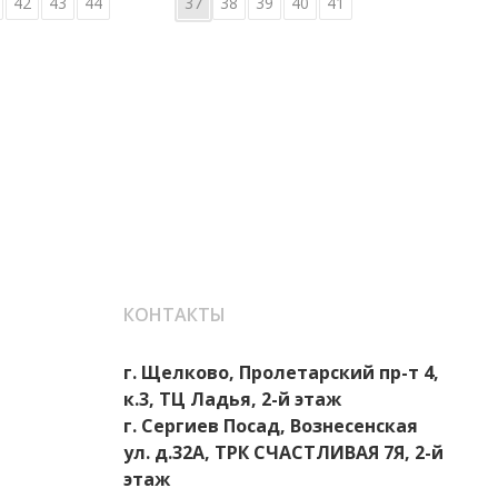
42
43
44
37
38
39
40
41
36
КОНТАКТЫ
г. Щелково, Пролетарский пр-т 4,
к.3, ТЦ Ладья, 2-й этаж
г. Сергиев Посад, Вознесенская
ул. д.32А, ТРК СЧАСТЛИВАЯ 7Я, 2-й
этаж