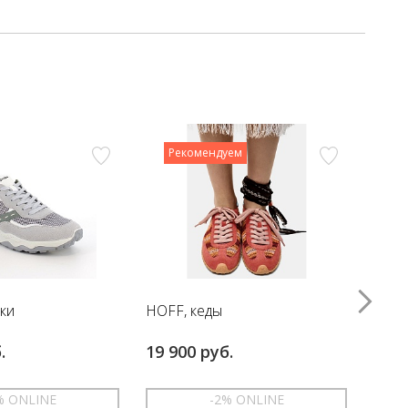
Рекомендуем
вки
HOFF, кеды
HOFF
.
19 900 руб.
17 6
% ONLINE
-2% ONLINE