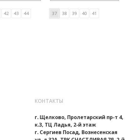
42
43
44
37
38
39
40
41
36
КОНТАКТЫ
г. Щелково, Пролетарский пр-т 4,
к.3, ТЦ Ладья, 2-й этаж
г. Сергиев Посад, Вознесенская
ул. д.32А, ТРК СЧАСТЛИВАЯ 7Я, 2-й