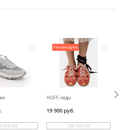
Рекомендуем
вки
HOFF, кеды
HOFF
.
19 900 руб.
17 6
% ONLINE
-2% ONLINE