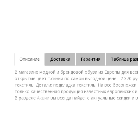
Описание
Доставка
Гарантия
Таблица раз
В магазине модной и брендовой обуви из Европы для вс
открытые цвет т.синий по самой выгодной цене - 2 370 
текстиль. Детали: подкладка текстиль. На все босоножк
только качественная продукция известных европейских 
В разделе
Акции
вы всегда найдете актуальные скидки и в