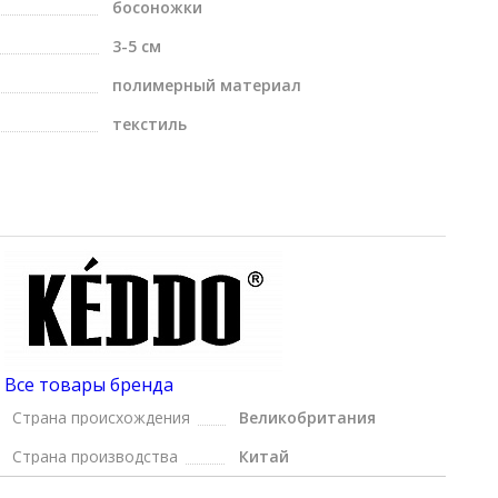
босоножки
3-5 см
полимерный материал
текстиль
Все товары бренда
Страна происхождения
Великобритания
Страна производства
Китай