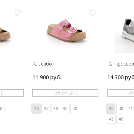
IGI, сабо
IGI, кроссо
11 900 руб.
14 300 руб
NE
-2% ONLINE
-2
0
36
37
38
39
40
39
40
41
45
46