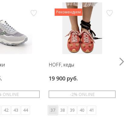
Рекомендуем
вки
HOFF, кеды
HOFF
.
19 900 руб.
17 6
% ONLINE
-2% ONLINE
42
43
44
37
38
39
40
41
36