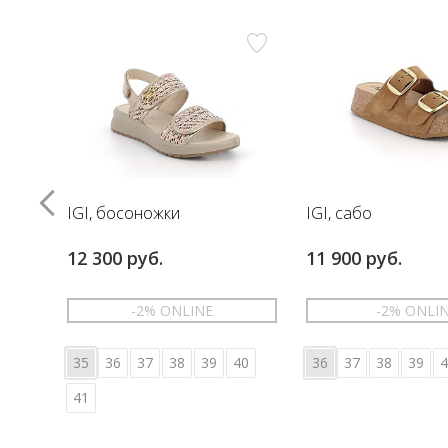
IGI, босоножки
IGI, сабо
12 300 руб.
11 900 руб.
-2% ONLINE
-2% ONLI
35
36
37
38
39
40
36
37
38
39
4
41