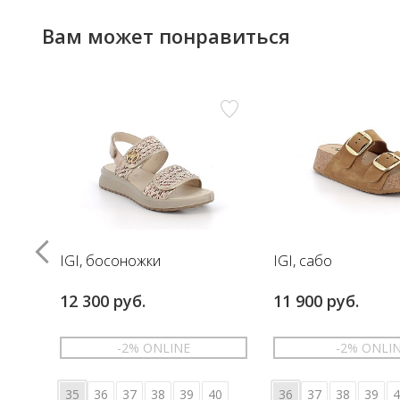
Вам может понравиться
IGI, босоножки
IGI, сабо
12 300 руб.
11 900 руб.
-2% ONLINE
-2% ONLI
35
36
37
38
39
40
36
37
38
39
4