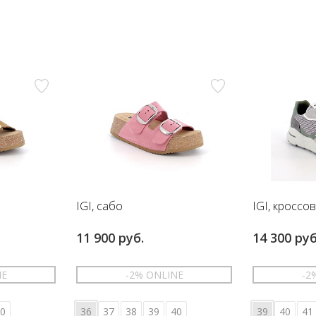
IGI, сабо
IGI, кроссо
11 900 руб.
14 300 руб
NE
-2% ONLINE
-2
0
36
37
38
39
40
39
40
41