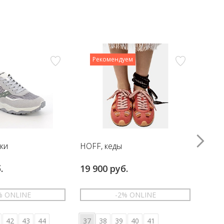
Рекомендуем
вки
HOFF, кеды
HOFF
.
19 900 руб.
17 6
% ONLINE
-2% ONLINE
42
43
44
37
38
39
40
41
36