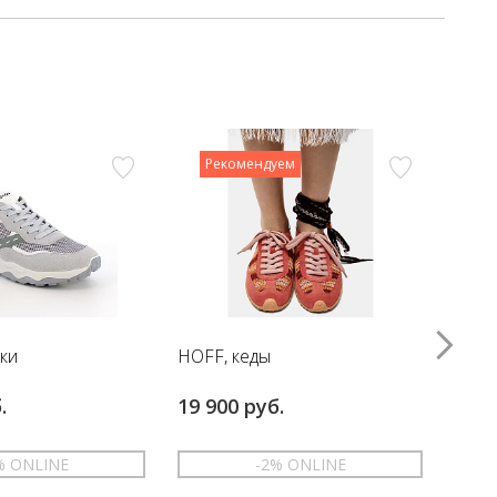
Рекомендуем
вки
HOFF, кеды
HOFF
.
19 900 руб.
17 6
% ONLINE
-2% ONLINE