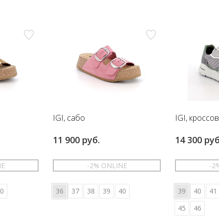
IGI, сабо
IGI, кроссо
11 900 руб.
14 300 руб
NE
-2% ONLINE
-2
0
36
37
38
39
40
39
40
41
45
46