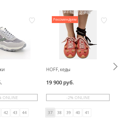
Рекомендуем
вки
HOFF, кеды
HOFF
.
19 900 руб.
17 6
% ONLINE
-2% ONLINE
42
43
44
37
38
39
40
41
36