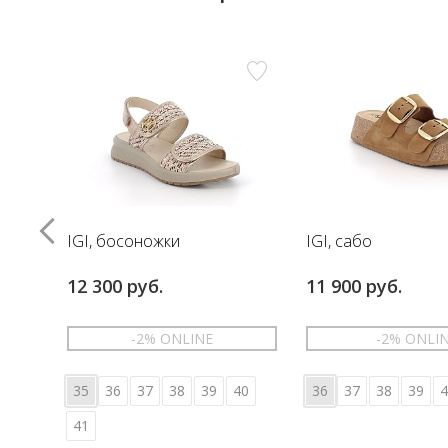
IGI, босоножки
IGI, сабо
12 300 руб.
11 900 руб.
-2% ONLINE
-2% ONLI
35
36
37
38
39
40
36
37
38
39
4
41